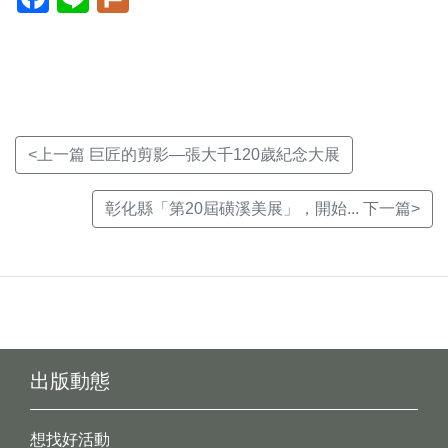
開
開
開
新
新
新
視
視
視
窗)
窗)
窗)
<上一篇 巨匠的剪影—張大千120歲紀念大展
彰化縣「第20屆磺溪美展」，開始... 下一篇>
出版動態
想找好活動