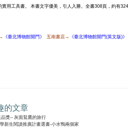
實用工具書。 本書文字優美，引人入勝。全書308頁，約有32
。
→
《臺北博物館開門》
五南書店→
《臺北博物館開門(英文版)》
趣的文章
版品獎-- 灰面鵟鷹的旅行
學新生閱讀推廣計畫選書-小水鴨兩個家