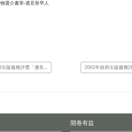
讀物選介書單-遇見骨早人
k(另
府出版服務評獎「優良...
2002年政府出版服務評
開卷有益