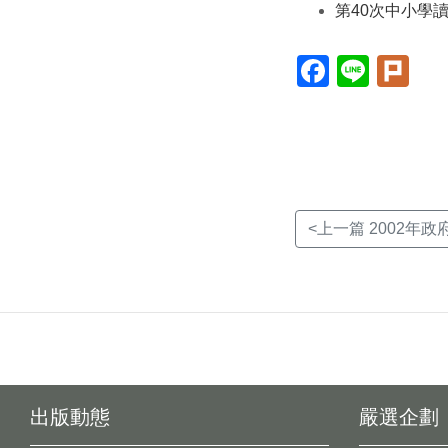
第40次中小學
Facebook(另
Line(另
Plur
開
開
開
新
新
新
視
視
視
窗)
窗)
窗)
<上一篇 2002年政
出版動態
嚴選企劃