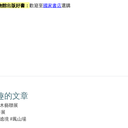
物館出版好書：
歡迎至
國家書店
選購
趣的文章
木藝聯展
書展
遶境 #鳳山場