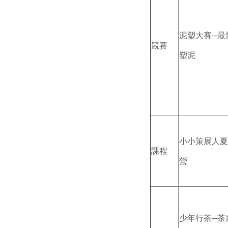
泥塑大賽─最
競賽
塑泥
小小策展人夏
課程
營
少年行茶─茶