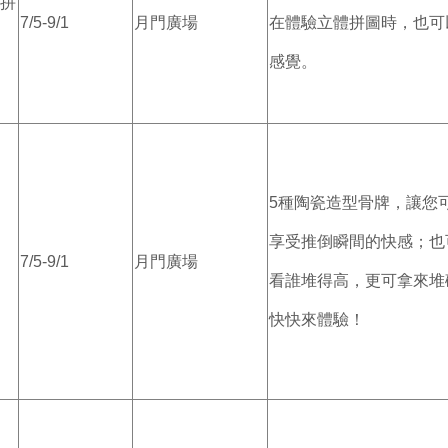
拼
7/5-9/1
月門廣場
在體驗立體拼圖時，也可
感覺。
5種陶瓷造型骨牌，讓您
享受推倒瞬間的快感；也
7/5-9/1
月門廣場
看誰堆得高，更可拿來堆
快快來體驗！