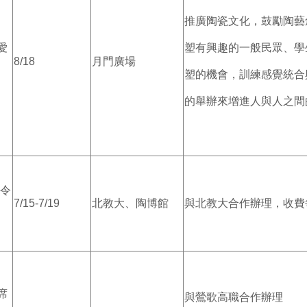
推廣陶瓷文化，鼓勵陶藝
愛
塑有興趣的一般民眾、學
8/18
月門廣場
塑的機會，訓練感覺統合
的舉辦來增進人與人之間
令
7/15-7/19
北教大、陶博館
與北教大合作辦理，收費每
席
與鶯歌高職合作辦理