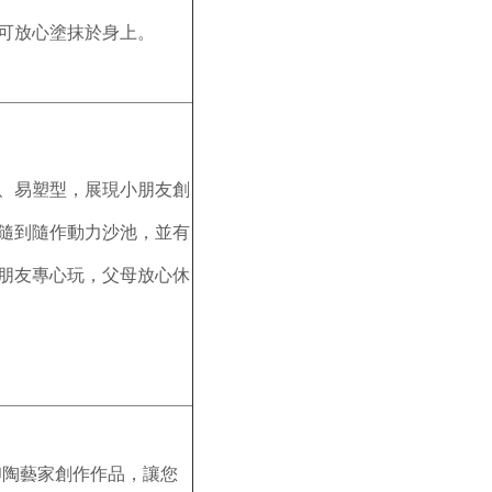
可放心塗抹於身上。
、易塑型，展現小朋友創
隨到隨作動力沙池，並有
朋友專心玩，父母放心休
印陶藝家創作作品，讓您