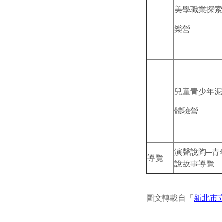
美學職業探索
樂營
兒童青少年泥
體驗營
演聲說陶─青
導覽
說故事導覽
圖文轉載自「
新北市