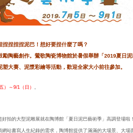
捏捏捏捏捏泥巴！想好要捏什麼了嗎？
鼓勵陶藝創作。鶯歌陶瓷博物館於暑假舉辦「2019夏日
泥塑大賽、泥漿彩繪等活動，歡迎全家大小前往參加。
（五）～9/1（日）
。
超好拍的大型泥雕展就在陶博館「夏日泥巴藝術季」高調登場啦
頭網站書寫人生紀錄的需求，陶博館提供了滿滿的大場景、大場