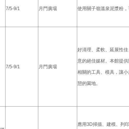
7/5-9/1
月門廣場
使用關子嶺溫泉泥漿粉，
好清理、柔軟、延展性佳
意的絕佳媒材。本館提供
7/5-9/1
月門廣場
相關的工具、模具，讓小
憩的園地。
應用3D掃描、建模、列