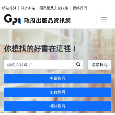
跳至主要內容區塊
網站導覽
│
關於本站
│
隱私權及安全政策
│
聯絡我們
你想找的好書在這裡！
搜尋
進階搜尋
主題搜尋
施政搜尋
機關搜尋