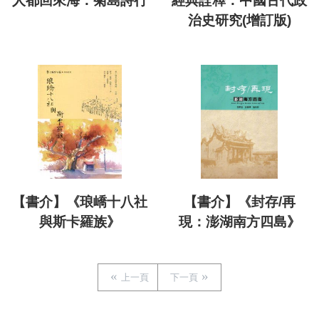
人都回來海：菊島詩行
經典詮釋：中國古代政
治史研究(增訂版)
【書介】《琅嶠十八社
【書介】《封存/再
與斯卡羅族》
現：澎湖南方四島》
上一頁
下一頁