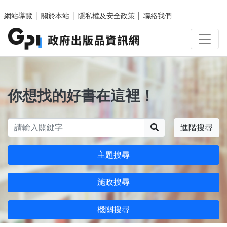
跳至主要內容區塊
網站導覽
│
關於本站
│
隱私權及安全政策
│
聯絡我們
你想找的好書在這裡！
搜尋
進階搜尋
主題搜尋
施政搜尋
機關搜尋