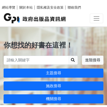
跳至主要內容區塊
網站導覽
│
關於本站
│
隱私權及安全政策
│
聯絡我們
你想找的好書在這裡！
搜尋
進階搜尋
主題搜尋
施政搜尋
機關搜尋