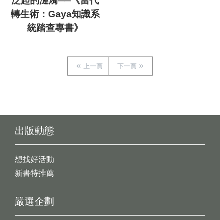
泛起的漣漪──《當代
轉生術：Gaya知識系
統踏查專書》
上一頁
下一頁
出版動態
想找好活動
新書特推薦
嚴選企劃