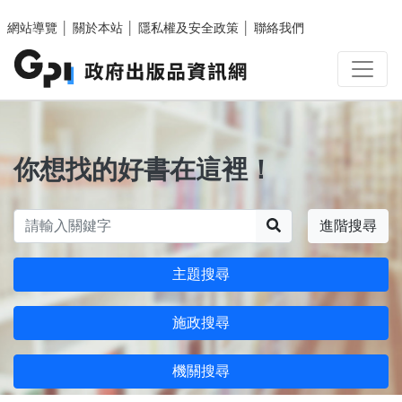
跳至主要內容區塊
網站導覽
│
關於本站
│
隱私權及安全政策
│
聯絡我們
你想找的好書在這裡！
搜尋
進階搜尋
主題搜尋
施政搜尋
機關搜尋