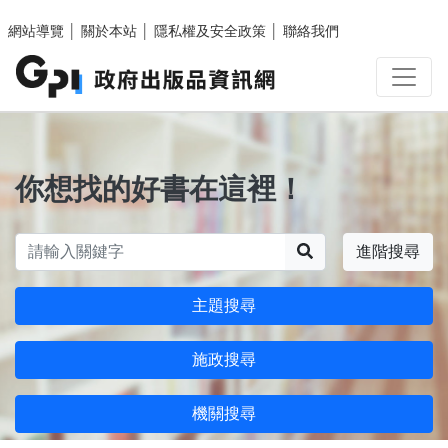
跳至主要內容區塊
網站導覽
│
關於本站
│
隱私權及安全政策
│
聯絡我們
你想找的好書在這裡！
搜尋
進階搜尋
主題搜尋
施政搜尋
機關搜尋