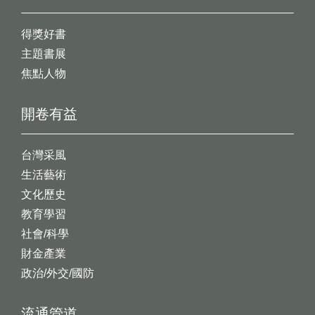
得獎好書
主題書展
焦點人物
開卷有益
台灣采風
生活藝術
文化歷史
教育學習
社會/科學
財金產業
政治/外交/國防
流通管道