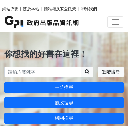
跳至主要內容區塊
網站導覽
│
關於本站
│
隱私權及安全政策
│
聯絡我們
你想找的好書在這裡！
搜尋
進階搜尋
主題搜尋
施政搜尋
機關搜尋