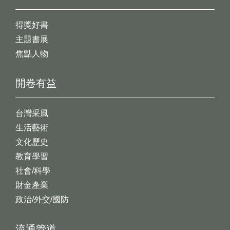
得獎好書
主題書展
焦點人物
開卷有益
台灣采風
生活藝術
文化歷史
教育學習
社會/科學
財金產業
政治/外交/國防
流通管道