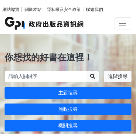
跳至主要內容區塊
網站導覽
│
關於本站
│
隱私權及安全政策
│
聯絡我們
你想找的好書在這裡！
搜尋
進階搜尋
主題搜尋
施政搜尋
機關搜尋