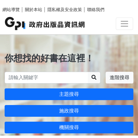
跳至主要內容區塊
網站導覽
│
關於本站
│
隱私權及安全政策
│
聯絡我們
你想找的好書在這裡！
搜尋
進階搜尋
主題搜尋
施政搜尋
機關搜尋