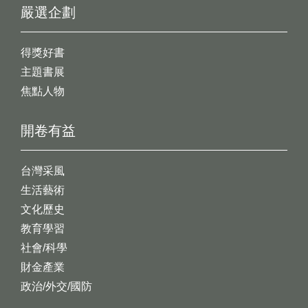
嚴選企劃
得獎好書
主題書展
焦點人物
開卷有益
台灣采風
生活藝術
文化歷史
教育學習
社會/科學
財金產業
政治/外交/國防