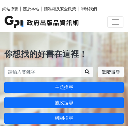
跳至主要內容區塊
網站導覽
│
關於本站
│
隱私權及安全政策
│
聯絡我們
你想找的好書在這裡！
搜尋
進階搜尋
主題搜尋
施政搜尋
機關搜尋