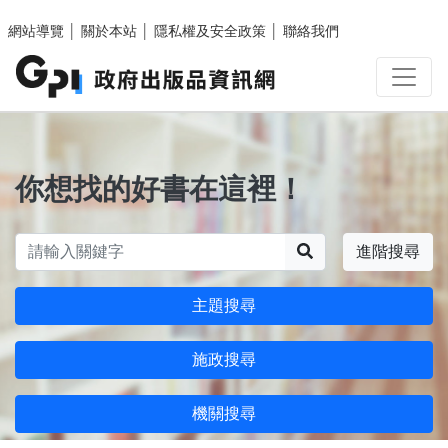
跳至主要內容區塊
網站導覽
│
關於本站
│
隱私權及安全政策
│
聯絡我們
你想找的好書在這裡！
搜尋
進階搜尋
主題搜尋
施政搜尋
機關搜尋