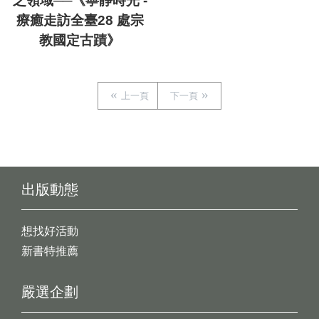
之領域──《寧靜時光 -
療癒走訪全臺28 處宗
教國定古蹟》
上一頁
下一頁
出版動態
想找好活動
新書特推薦
嚴選企劃