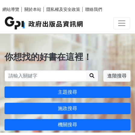
跳至主要內容區塊
網站導覽
│
關於本站
│
隱私權及安全政策
│
聯絡我們
你想找的好書在這裡！
搜尋
進階搜尋
主題搜尋
施政搜尋
機關搜尋