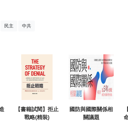
民主
中共
造
【書籍試閱】拒止
國防與國際關係相
戰略(精裝)
關議題