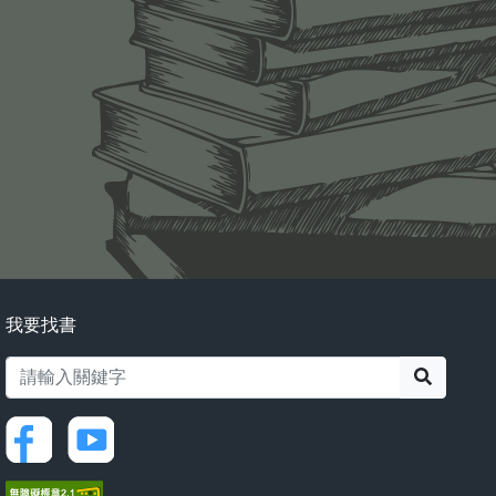
我要找書
搜尋