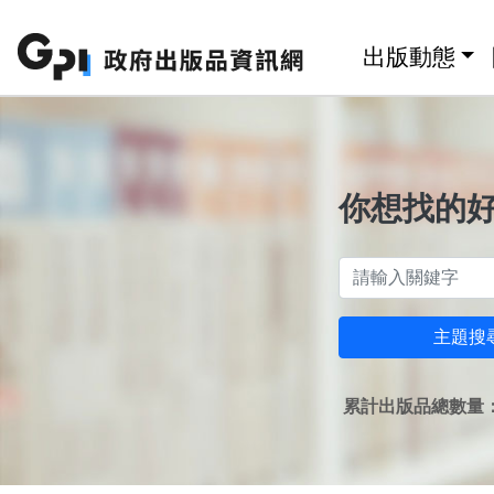
跳至主要內容區塊
:::
出版動態
你想找的
主題搜
累計出版品總數量：1