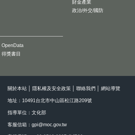
財金產業
政治/外交/國防
OpenData
得獎書目
關於本站
│
隱私權及安全政策
│
聯絡我們
│
網站導覽
地址：10491台北市中山區松江路209號
指導單位：文化部
客服信箱：
gpi@moc.gov.tw