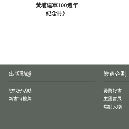
黃埔建軍100週年
紀念冊》
出版動態
嚴選企劃
想找好活動
得獎好書
新書特推薦
主題書展
焦點人物