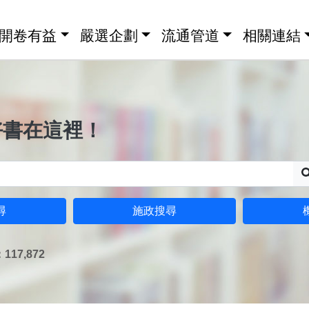
開卷有益
嚴選企劃
流通管道
相關連結
好書在這裡！
尋
施政搜尋
17,872