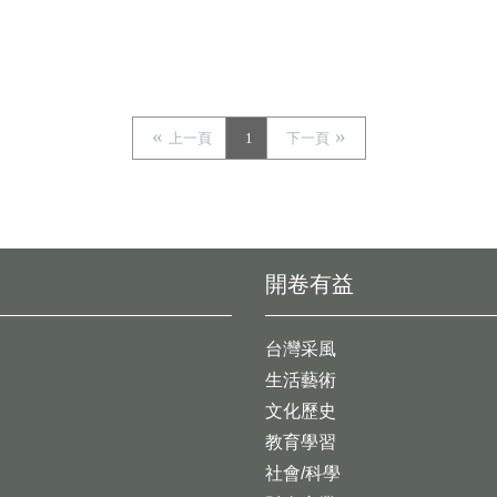
上一頁
1
下一頁
開卷有益
台灣采風
生活藝術
文化歷史
教育學習
社會/科學