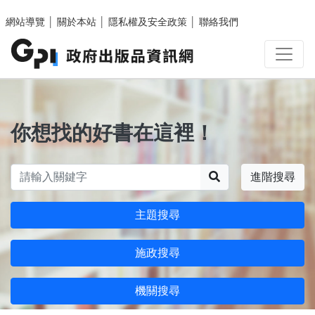
跳至主要內容區塊
網站導覽
│
關於本站
│
隱私權及安全政策
│
聯絡我們
你想找的好書在這裡！
搜尋
進階搜尋
主題搜尋
施政搜尋
機關搜尋