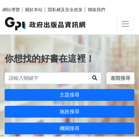
跳至主要內容區塊
網站導覽
│
關於本站
│
隱私權及安全政策
│
聯絡我們
你想找的好書在這裡！
搜尋
進階搜尋
主題搜尋
施政搜尋
機關搜尋