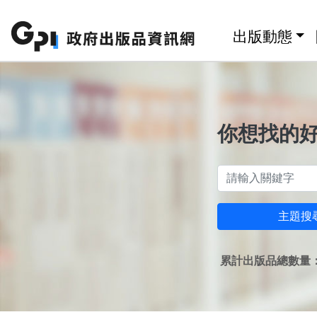
跳至主要內容區塊
:::
出版動態
你想找的
主題搜
累計出版品總數量：1