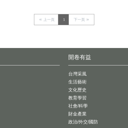
上一頁
1
下一頁
開卷有益
台灣采風
生活藝術
文化歷史
教育學習
社會/科學
財金產業
政治/外交/國防