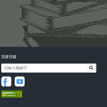
我要找書
搜尋