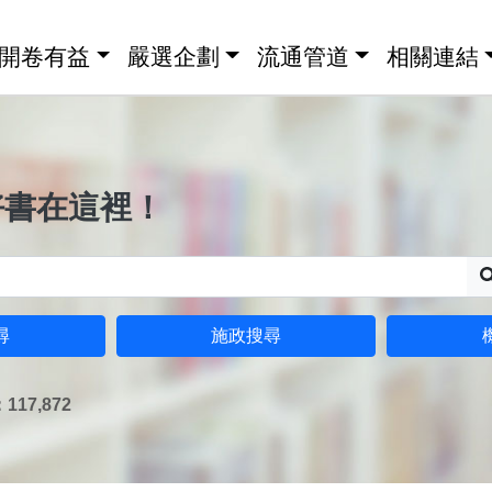
開卷有益
嚴選企劃
流通管道
相關連結
好書在這裡！
尋
施政搜尋
17,872