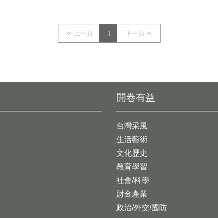
上一頁
1
下一頁
開卷有益
台灣采風
生活藝術
文化歷史
教育學習
社會/科學
財金產業
政治/外交/國防