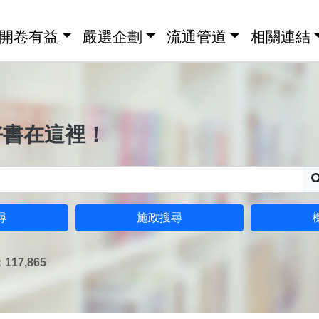
開卷有益
嚴選企劃
流通管道
相關連結
好書在這裡！
尋
施政搜尋
17,865