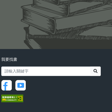
我要找書
搜尋