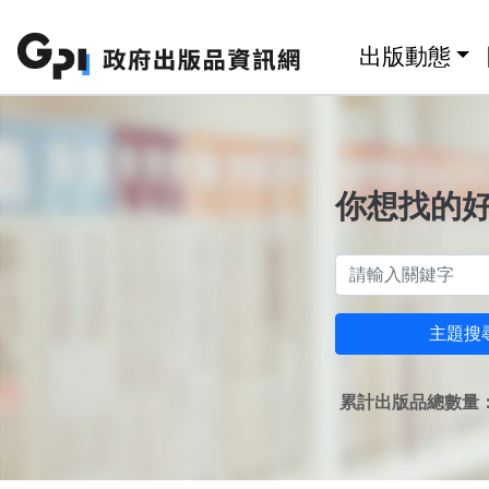
跳至主要內容區塊
:::
出版動態
你想找的
主題搜
累計出版品總數量：1