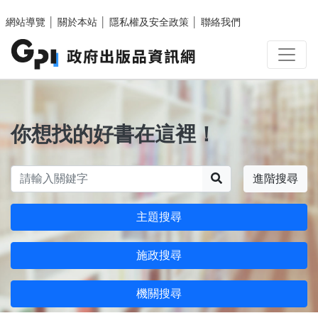
跳至主要內容區塊
網站導覽
│
關於本站
│
隱私權及安全政策
│
聯絡我們
你想找的好書在這裡！
搜尋
進階搜尋
主題搜尋
施政搜尋
機關搜尋