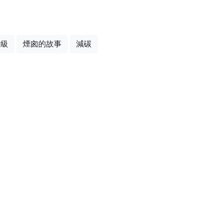
階級
煙囪的故事
減碳