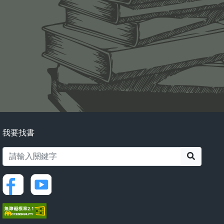
我要找書
搜尋