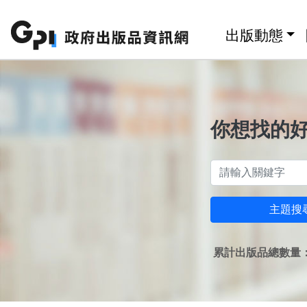
跳至主要內容區塊
:::
出版動態
你想找的
主題搜
累計出版品總數量：1