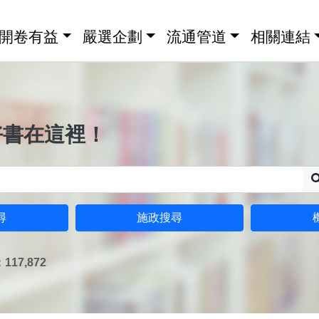
開卷有益
嚴選企劃
流通管道
相關連結
好書在這裡！
尋
施政搜尋
17,872