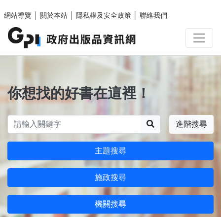
跳至主要內容區塊
網站導覽
│
關於本站
│
隱私權及安全政策
│
聯絡我們
你想找的好書在這裡！
搜尋
進階搜尋
主題搜尋
施政搜尋
機關搜尋