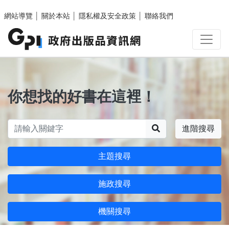
跳至主要內容區塊
網站導覽
│
關於本站
│
隱私權及安全政策
│
聯絡我們
你想找的好書在這裡！
搜尋
進階搜尋
主題搜尋
施政搜尋
機關搜尋