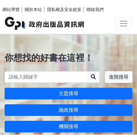
跳至主要內容區塊
網站導覽
│
關於本站
│
隱私權及安全政策
│
聯絡我們
你想找的好書在這裡！
搜尋
進階搜尋
主題搜尋
施政搜尋
機關搜尋