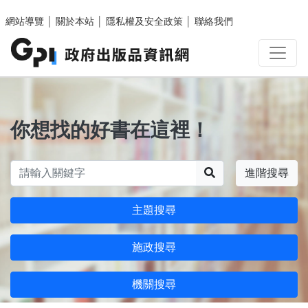
跳至主要內容區塊
網站導覽
│
關於本站
│
隱私權及安全政策
│
聯絡我們
你想找的好書在這裡！
搜尋
進階搜尋
主題搜尋
施政搜尋
機關搜尋