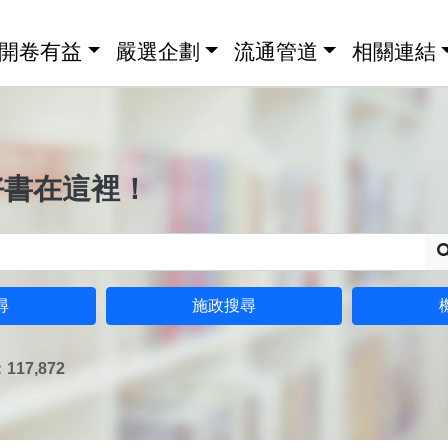
開卷有益
嚴選企劃
流通管道
相關連結
好書在這裡！
尋
施政搜尋
17,872