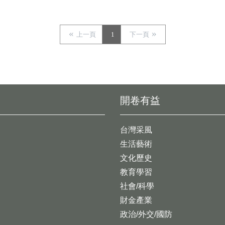
上一頁
1
下一頁
開卷有益
台灣采風
生活藝術
文化歷史
教育學習
社會/科學
財金產業
政治/外交/國防