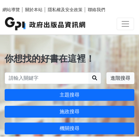
跳至主要內容區塊
網站導覽
│
關於本站
│
隱私權及安全政策
│
聯絡我們
你想找的好書在這裡！
搜尋
進階搜尋
主題搜尋
施政搜尋
機關搜尋