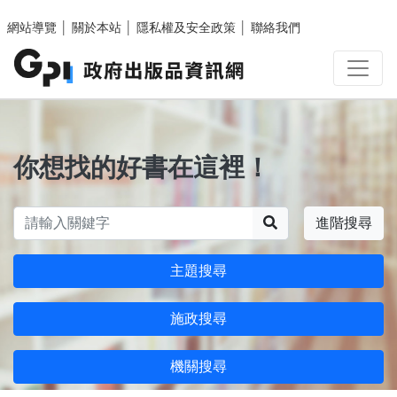
跳至主要內容區塊
網站導覽
│
關於本站
│
隱私權及安全政策
│
聯絡我們
你想找的好書在這裡！
搜尋
進階搜尋
主題搜尋
施政搜尋
機關搜尋