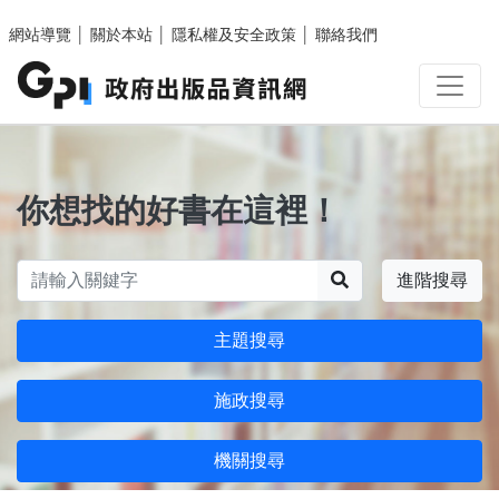
跳至主要內容區塊
網站導覽
│
關於本站
│
隱私權及安全政策
│
聯絡我們
你想找的好書在這裡！
搜尋
進階搜尋
主題搜尋
施政搜尋
機關搜尋