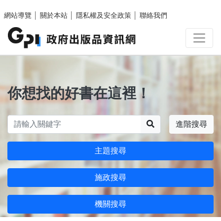
跳至主要內容區塊
網站導覽
│
關於本站
│
隱私權及安全政策
│
聯絡我們
你想找的好書在這裡！
搜尋
進階搜尋
主題搜尋
施政搜尋
機關搜尋