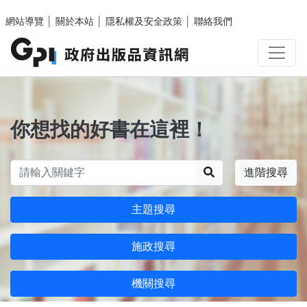
跳至主要內容區塊
網站導覽
│
關於本站
│
隱私權及安全政策
│
聯絡我們
你想找的好書在這裡！
搜尋
進階搜尋
主題搜尋
施政搜尋
機關搜尋