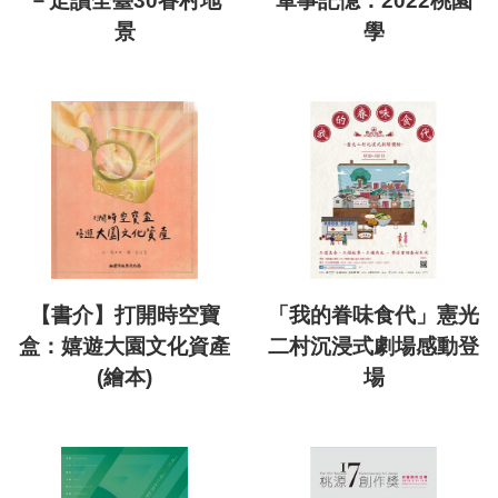
－走讀全臺30眷村地
軍事記憶：2022桃園
景
學
【書介】打開時空寶
「我的眷味食代」憲光
盒：嬉遊大園文化資產
二村沉浸式劇場感動登
(繪本)
場