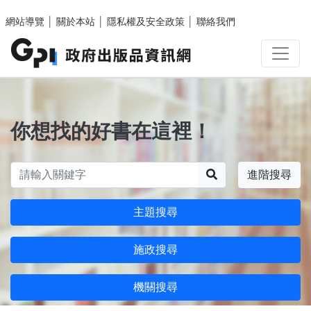
跳至主要內容區塊
網站導覽
│
關於本站
│
隱私權及安全政策
│
聯絡我們
你想找的好書在這裡！
搜尋
進階搜尋
主題搜尋
施政搜尋
機關搜尋