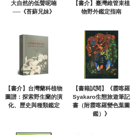
大自然的低聲呢喃
【書介】臺灣維管束植
──《苔蘚兄妹》
物野外鑑定指南
【書介】台灣蘭科植物
【書籍試閱】《霞喀羅
圖譜：探索野生蘭的演
Syakaro生態旅遊筆記
化、歷史與種類鑑定
書（附霞喀羅變色葉圖
鑑）》