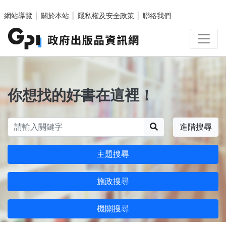
跳至主要內容區塊
網站導覽
│
關於本站
│
隱私權及安全政策
│
聯絡我們
你想找的好書在這裡！
搜尋
進階搜尋
主題搜尋
施政搜尋
機關搜尋