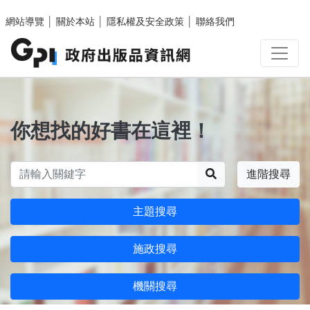
跳至主要內容區塊
網站導覽
│
關於本站
│
隱私權及安全政策
│
聯絡我們
你想找的好書在這裡！
搜尋
進階搜尋
主題搜尋
施政搜尋
機關搜尋