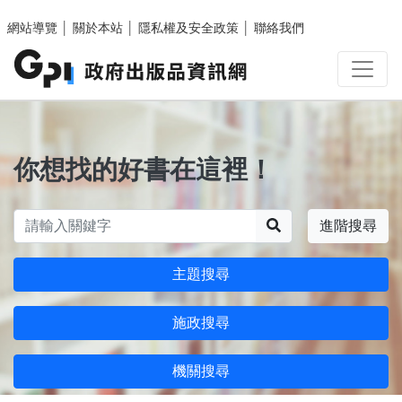
跳至主要內容區塊
網站導覽
│
關於本站
│
隱私權及安全政策
│
聯絡我們
你想找的好書在這裡！
搜尋
進階搜尋
主題搜尋
施政搜尋
機關搜尋