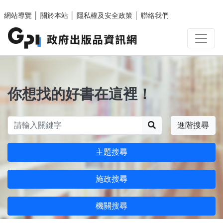
跳至主要內容區塊
網站導覽
│
關於本站
│
隱私權及安全政策
│
聯絡我們
你想找的好書在這裡！
搜尋
進階搜尋
主題搜尋
施政搜尋
機關搜尋