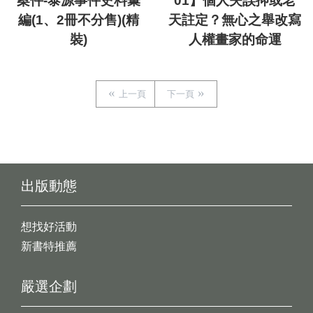
案件-泰源事件史料彙
01】個人失誤抑或老
編(1、2冊不分售)(精
天註定？無心之舉改寫
裝)
人權畫家的命運
上一頁
下一頁
出版動態
想找好活動
新書特推薦
嚴選企劃