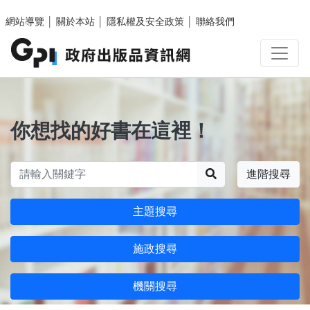
跳至主要內容區塊
網站導覽
│
關於本站
│
隱私權及安全政策
│
聯絡我們
你想找的好書在這裡！
搜尋
進階搜尋
主題搜尋
施政搜尋
機關搜尋