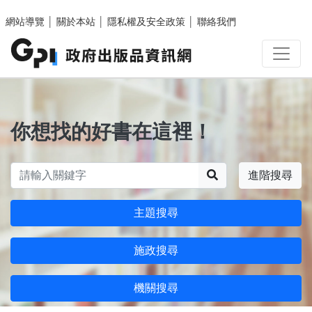
跳至主要內容區塊
網站導覽
│
關於本站
│
隱私權及安全政策
│
聯絡我們
你想找的好書在這裡！
搜尋
進階搜尋
主題搜尋
施政搜尋
機關搜尋