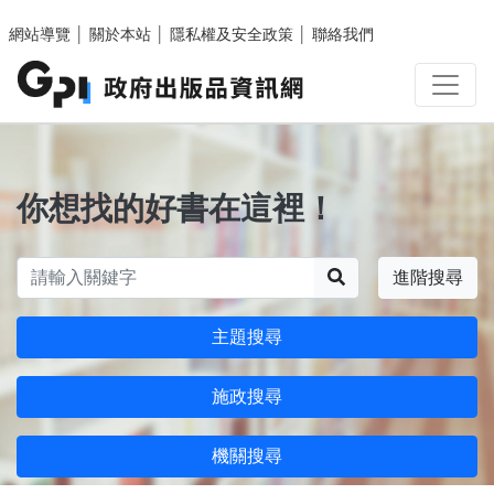
跳至主要內容區塊
網站導覽
│
關於本站
│
隱私權及安全政策
│
聯絡我們
你想找的好書在這裡！
搜尋
進階搜尋
主題搜尋
施政搜尋
機關搜尋