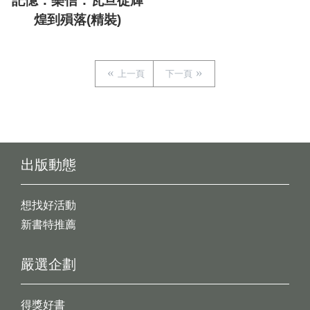
記憶：樂信．瓦旦從輝
煌到殞落(精裝)
上一頁
下一頁
出版動態
想找好活動
新書特推薦
嚴選企劃
得獎好書