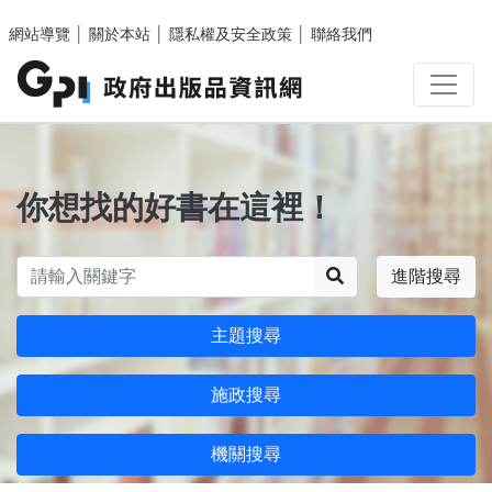
跳至主要內容區塊
網站導覽
│
關於本站
│
隱私權及安全政策
│
聯絡我們
你想找的好書在這裡！
搜尋
進階搜尋
主題搜尋
施政搜尋
機關搜尋