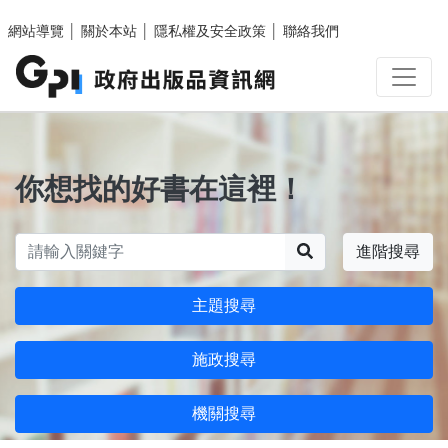
跳至主要內容區塊
網站導覽
│
關於本站
│
隱私權及安全政策
│
聯絡我們
你想找的好書在這裡！
搜尋
進階搜尋
主題搜尋
施政搜尋
機關搜尋