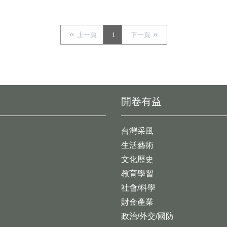
上一頁
1
下一頁
開卷有益
台灣采風
生活藝術
文化歷史
教育學習
社會/科學
財金產業
政治/外交/國防