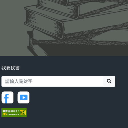
我要找書
搜尋