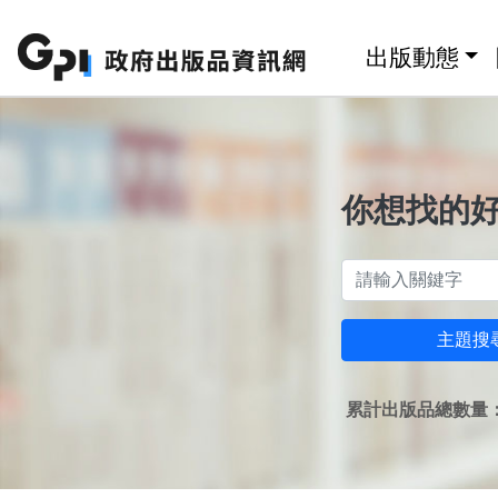
跳至主要內容區塊
:::
出版動態
你想找的
主題搜
累計出版品總數量：1