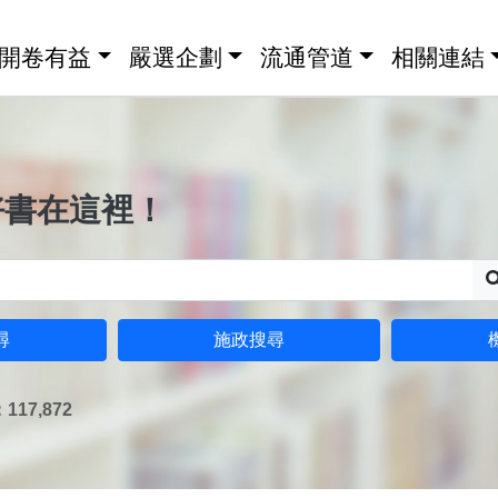
開卷有益
嚴選企劃
流通管道
相關連結
好書在這裡！
尋
施政搜尋
17,872