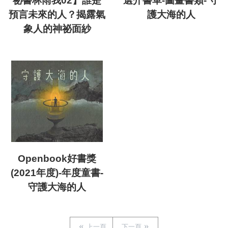
祕書林雨我02】誰是
選介書單-圖畫書類- 守
預言未來的人？揭露氣
護大海的人
象人的神祕面紗
Openbook好書獎
(2021年度)-年度童書-
守護大海的人
上一頁
下一頁