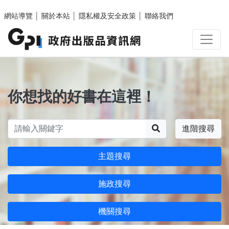
跳至主要內容區塊
網站導覽
│
關於本站
│
隱私權及安全政策
│
聯絡我們
你想找的好書在這裡！
搜尋
進階搜尋
主題搜尋
施政搜尋
機關搜尋