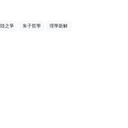
朱陸之爭
朱子哲學
理學新解