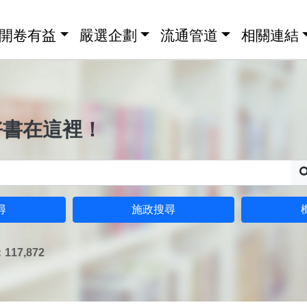
開卷有益
嚴選企劃
流通管道
相關連結
好書在這裡！
尋
施政搜尋
17,872