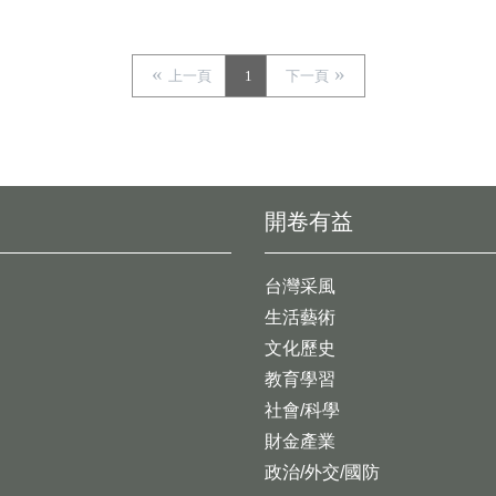
上一頁
1
下一頁
開卷有益
台灣采風
生活藝術
文化歷史
教育學習
社會/科學
財金產業
政治/外交/國防