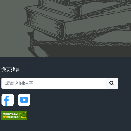
我要找書
搜尋