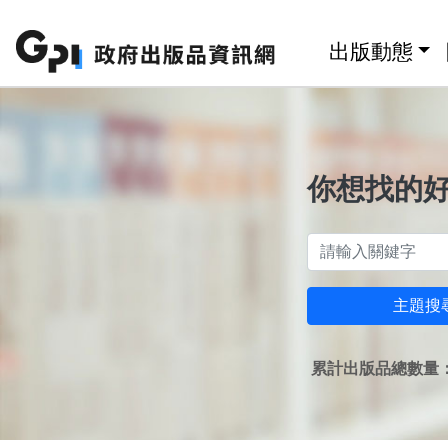
跳至主要內容區塊
:::
出版動態
你想找的
主題搜
累計出版品總數量：1