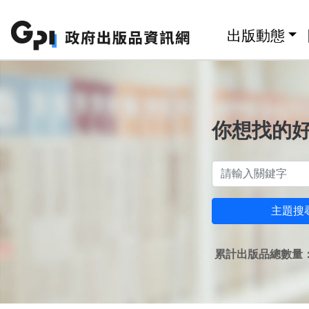
跳至主要內容區塊
:::
出版動態
你想找的
主題搜
累計出版品總數量：1