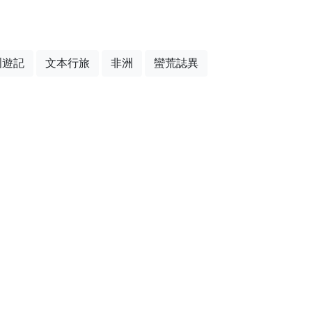
洲遊記
文本行旅
非洲
蠻荒誌異