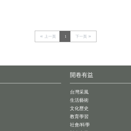
上一頁
1
下一頁
開卷有益
台灣采風
生活藝術
文化歷史
教育學習
社會/科學