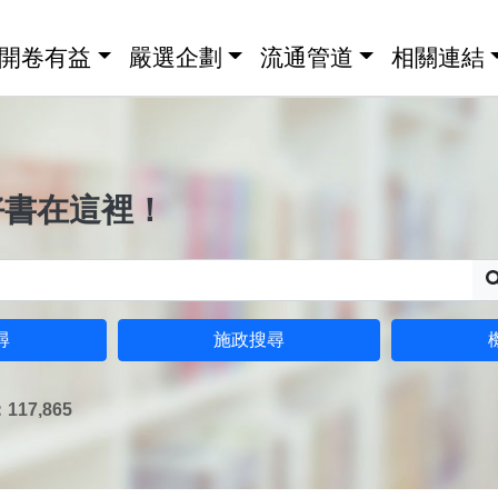
開卷有益
嚴選企劃
流通管道
相關連結
好書在這裡！
尋
施政搜尋
17,865