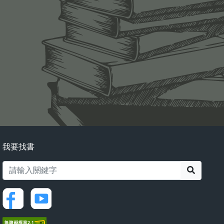
我要找書
搜尋