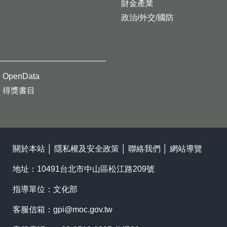
財金產業
政治/外交/國防
OpenData
得獎書目
關於本站
│
隱私權及安全政策
│
聯絡我們
│
網站導覽
地址：10491台北市中山區松江路209號
指導單位：文化部
客服信箱：
gpi@moc.gov.tw