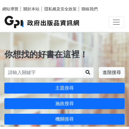
跳至主要內容區塊
網站導覽
│
關於本站
│
隱私權及安全政策
│
聯絡我們
你想找的好書在這裡！
搜尋
進階搜尋
主題搜尋
施政搜尋
機關搜尋