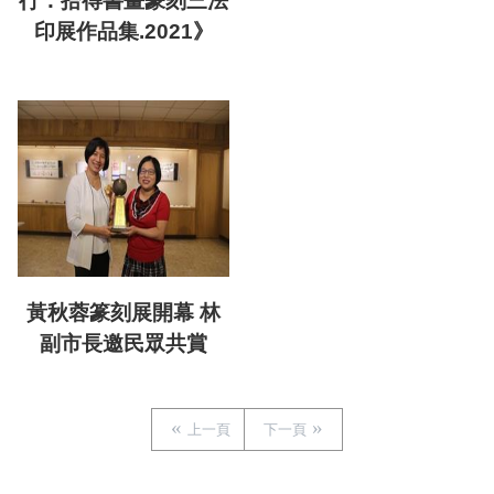
行：拾得書畫篆刻三法
印展作品集.2021》
黃秋蓉篆刻展開幕 林
副市長邀民眾共賞
上一頁
下一頁