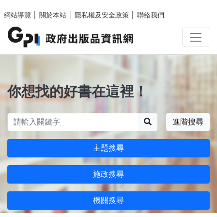
跳至主要內容區塊
網站導覽
│
關於本站
│
隱私權及安全政策
│
聯絡我們
你想找的好書在這裡！
搜尋
進階搜尋
主題搜尋
施政搜尋
機關搜尋