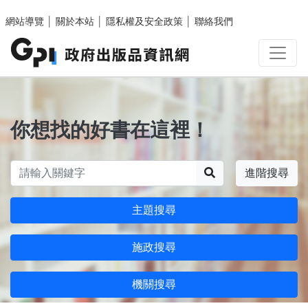
跳至主要內容區塊
網站導覽
│
關於本站
│
隱私權及安全政策
│
聯絡我們
你想找的好書在這裡！
搜尋
進階搜尋
主題搜尋
施政搜尋
機關搜尋