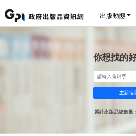
跳至主要內容區塊
:::
出版動態
你想找的
主題搜
累計出版品總數量：1