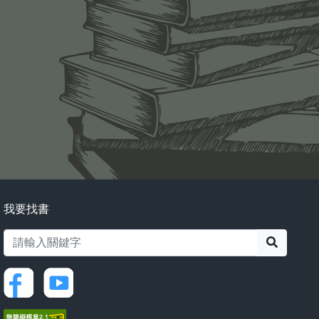
我要找書
搜尋