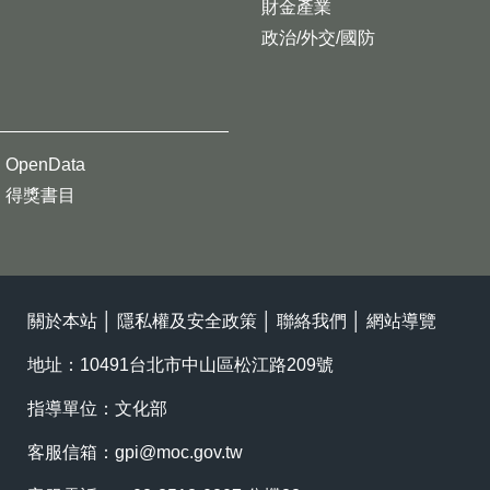
財金產業
政治/外交/國防
OpenData
得獎書目
關於本站
│
隱私權及安全政策
│
聯絡我們
│
網站導覽
地址：10491台北市中山區松江路209號
指導單位：文化部
客服信箱：
gpi@moc.gov.tw