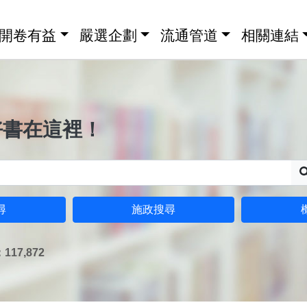
開卷有益
嚴選企劃
流通管道
相關連結
好書在這裡！
尋
施政搜尋
17,872