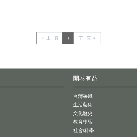
上一頁
1
下一頁
開卷有益
台灣采風
生活藝術
文化歷史
教育學習
社會/科學