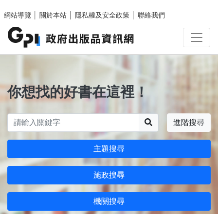
跳至主要內容區塊
網站導覽
│
關於本站
│
隱私權及安全政策
│
聯絡我們
你想找的好書在這裡！
搜尋
進階搜尋
主題搜尋
施政搜尋
機關搜尋